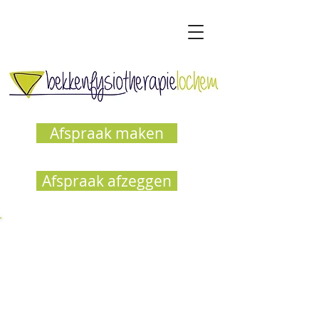
Afspraak maken
Afspraak afzeggen
ekkenfysiotherapie
B
Lochem
Haalmansweg 1
7241 CP Lochem
pand Fysiotherapie De Brug