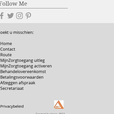
Follow Me
oekt u misschien:
- Home
 Contact
 Route
 MijnZorgtoegang uitleg
 MijnZorgtoegang activeren
-
Behandelovereenkomst
-
Betalingsvoorwaarden
 Afzeggen afspraak
 Secretariaat
 P
rivacybeleid
Created by Vysio 2017