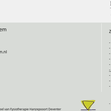
hem
Z
-
m.nl
-
-
-
-
-
-
eel van Fysiotherapie Hanzepooort Deventer