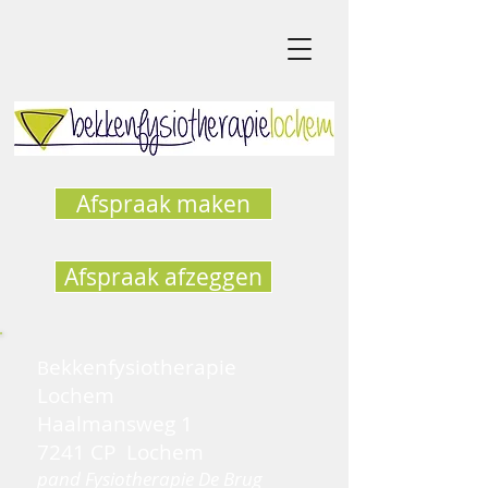
Afspraak maken
Afspraak afzeggen
ekkenfysiotherapie
B
Lochem
Haalmansweg 1
7241 CP Lochem
pand Fysiotherapie De Brug